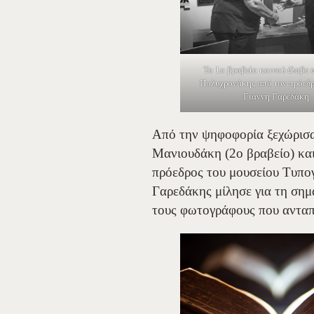
Το 1ο βραβείο κοινού έλαβε 
Πολυχρονάκης από τον πρόεδρ
Γιάννη Γαρεδάκη.
Από την ψηφοφορία ξεχώρισα
Μανιουδάκη (2ο βραβείο) και
πρόεδρος του μουσείου Τυπογ
Γαρεδάκης μίλησε για τη σημ
τους φωτογράφους που ανταπ