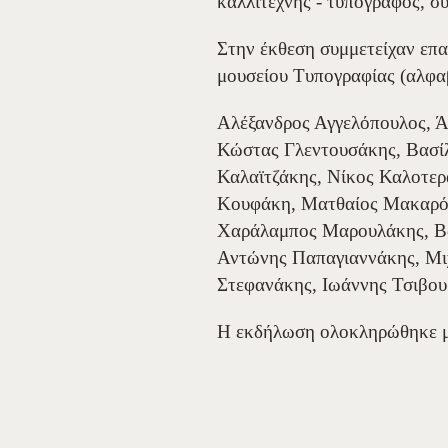
καλλιτέχνης - τυπογράφος, σ
Στην έκθεση συμμετείχαν επα
μουσείου Τυπογραφίας (αλφα
Αλέξανδρος Αγγελόπουλος, Ά
Κώστας Γλεντουσάκης, Βασί
Καλαϊτζάκης, Νίκος Καλοτερ
Κουφάκη, Ματθαίος Μακαρόν
Χαράλαμπος Μαρουλάκης, Βα
Αντώνης Παπαγιαννάκης, Μι
Στεφανάκης, Ιωάννης Τσιβου
Η εκδήλωση ολοκληρώθηκε με