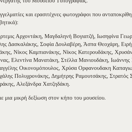
υνεργάτης του Μουσείου Τυπογραφίας.
γγελματίες και ερασιτέχνες φωτογράφοι που ανταποκρίθ
βητικά):
ρτεμις Αρχοντάκη, Μαγδαληνή Βογιατζή, Ιωσηφίνα Γεωρ
λης Δασκαλάκης, Σοφία Δουλαβέρη, Άσπα Θεοχάρη, Ειρή
άκης, Νίκος Καμπιανάκης, Νίκος Κατερουδάκης, Χρυσά
ας, Ελεντίνα Μανατάκη, Στέλλα Μανιουδάκη, Ιωάννης
γγέλης Οικονομόπουλος, Χρύσα Ορφανουδακη Καπαγιω
χάλης Πολυχρονάκης, Δημήτρης Ραμουτσάκης, Στρατός 
ράκης, Αλεξάνδρα Χατζηδάκη.
 μια μικρή δεξίωση στον κήπο του μουσείου.