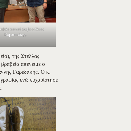
ραβείο κοινού έλαβε ο Νίκος
Καμπιανάκης.
ίο), της Στέλλας
 βραβεία απένειμε ο
άννης Γαρεδάκης. Ο κ.
ογραφίας ενώ ευχαρίστησε
ς.