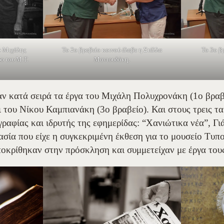
ο Μιχάλης
Το 2ο βραβείο κοινού έλαβε η Στέλλα
Το 3ο β
ο του Μ.Τ.
Μανιουδάκη.
ν κατά σειρά τα έργα του Μιχάλη Πολυχρονάκη (1ο βραβε
 του Νίκου Καμπιανάκη (3ο βραβείο). Και στους τρεις τα
ραφίας και ιδρυτής της εφημερίδας: “Χανιώτικα νέα”, Γι
ασία που είχε η συγκεκριμένη έκθεση για το μουσείο Τυπ
οκρίθηκαν στην πρόσκληση και συμμετείχαν με έργα του