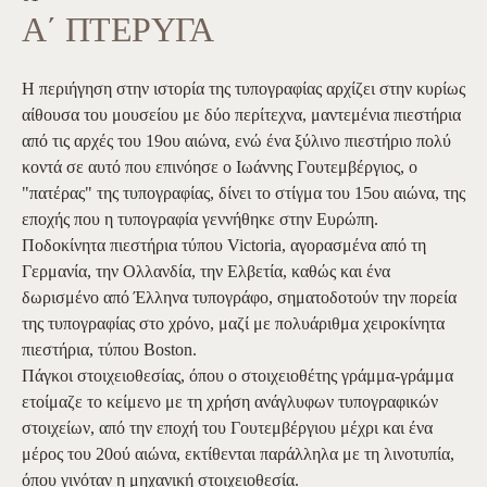
Α΄ ΠΤΕΡΥΓΑ
Η περιήγηση στην ιστορία της τυπογραφίας αρχίζει στην κυρίως
αίθουσα του μουσείου με δύο περίτεχνα, μαντεμένια πιεστήρια
από τις αρχές του 19ου αιώνα, ενώ ένα ξύλινο πιεστήριο πολύ
κοντά σε αυτό που επινόησε ο Ιωάννης Γουτεμβέργιος, ο
"πατέρας" της τυπογραφίας, δίνει το στίγμα του 15ου αιώνα, της
εποχής που η τυπογραφία γεννήθηκε στην Ευρώπη.
Ποδοκίνητα πιεστήρια τύπου Victoria, αγορασμένα από τη
Γερμανία, την Ολλανδία, την Ελβετία, καθώς και ένα
δωρισμένο από Έλληνα τυπογράφο, σηματοδοτούν την πορεία
της τυπογραφίας στο χρόνο, μαζί με πολυάριθμα χειροκίνητα
πιεστήρια, τύπου Boston.
Πάγκοι στοιχειοθεσίας, όπου ο στοιχειοθέτης γράμμα-γράμμα
ετοίμαζε το κείμενο με τη χρήση ανάγλυφων τυπογραφικών
στοιχείων, από την εποχή του Γουτεμβέργιου μέχρι και ένα
μέρος του 20ού αιώνα, εκτίθενται παράλληλα με τη λινοτυπία,
όπου γινόταν η μηχανική στοιχειοθεσία.