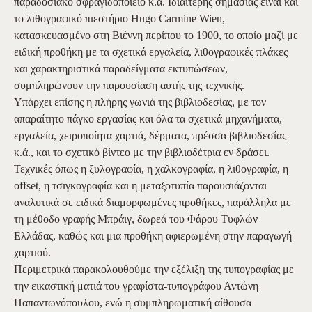
παραδοσιακό σφραγιδοποιείο κ.ά. Ιδιαίτερης σημασίας είναι και
το λιθογραφικό πιεστήριο Hugo Carmine Wien,
κατασκευασμένο στη Βιέννη περίπου το 1900, το οποίο μαζί με
ειδική προθήκη με τα σχετικά εργαλεία, λιθογραφικές πλάκες
και χαρακτηριστικά παραδείγματα εκτυπώσεων,
συμπληρώνουν την παρουσίαση αυτής της τεχνικής.
Υπάρχει επίσης η πλήρης γωνιά της βιβλιοδεσίας, με τον
απαραίτητο πάγκο εργασίας και όλα τα σχετικά μηχανήματα,
εργαλεία, χειροποίητα χαρτιά, δέρματα, πρέσσα βιβλιοδεσίας
κ.ά., και το σχετικό βίντεο με την βιβλιοδέτρια εν δράσει.
Τεχνικές όπως η ξυλογραφία, η χαλκογραφία, η λιθογραφία, η
offset, η τσιγκογραφία και η μεταξοτυπία παρουσιάζονται
αναλυτικά σε ειδικά διαμορφωμένες προθήκες, παράλληλα με
τη μέθοδο γραφής Μπράιγ, δωρεά του Φάρου Τυφλών
Ελλάδας, καθώς και μια προθήκη αφιερωμένη στην παραγωγή
χαρτιού.
Περιμετρικά παρακολουθούμε την εξέλιξη της τυπογραφίας με
την εικαστική ματιά του γραφίστα-τυπογράφου Αντώνη
Παπαντωνόπουλου, ενώ η συμπληρωματική αίθουσα