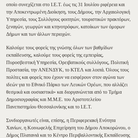
οποίο συνεχίζεται στο Ι.Ε.Τ. έως τις 31 Ιουλίου ριφέρεια και
την Αποκεντρωμένη Διοίκηση, τους Δήμους, την Αρχαιολογική
Υπηρεσία, τους Συλλόγους φοιτητών, τουριστικών πρακτόρων,
ξεναγών, γεωργών και κτηνοτρόφων, κατοίκων των όμορων
Δήμων και των άλλων περιοχών.
Καλούμε τους φορείς της γνώσης όλων των βαθμίδων
εκπαίδευσης, καλούμε τους φορείς της εμπειρίας,
Πυροσβεστική Υπηρεσία, Ορειβατικούς συλλόγους, Πολιτική
Προστασία, την ΑΝΕΝΔΥΚ, το ΚΤΕΛ και λοιπά. Όλους τους
πολίτες και φορείς που έχουν να εισφέρουν στον αγώνα των
ιδεών για το Εθνικό Πάρκο των Λευκών Ορέων, που αλλάζει
θεσμικά και ουσιαστικά» και διοργανώνεται από το Τμήμα
Δημοσιογραφίας και Μ.Μ.Ε. του Αριστοτελείου
Πανεπιστημίου Θεσσαλονίκης και το Ι.Ε.Τ.
Συνδιοργανωτές είναι, επίσης, η Περιφερειακή Ενότητα
Χανίων, η Κοινωφελής Επιχείρηση του Δήμου Αποκορώνου, ο
Δήμος Πλατανιά και το Κέντρο Περιβαλλοντικής Εκπαίδευσης