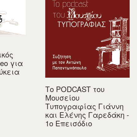
ικός
eo για
ύκεια
Το PODCAST του
Μουσείου
Τυπογραφίας Γιάννη
και Ελένης Γαρεδάκη -
1ο Επεισόδιο