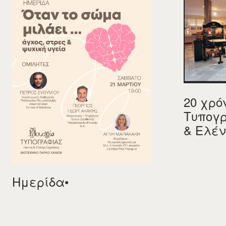
20 χρό
Τυπογ
& Ελέ
Ημερίδα•