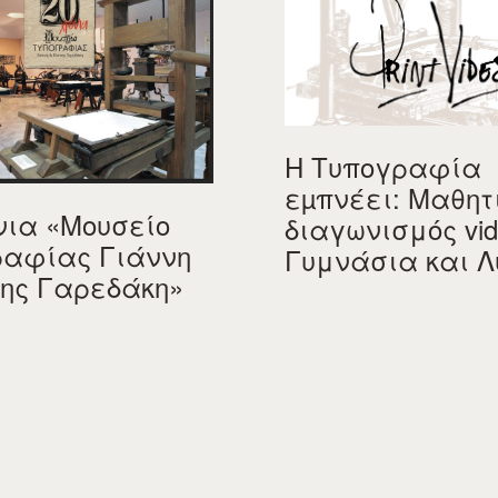
Η Τυπογραφία
εµπνέει: Μαθητ
νια «Μουσείο
διαγωνισμός vid
ραφίας Γιάννη
Γυμνάσια και Λ
νης Γαρεδάκη»