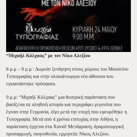
“Μιχαήλ Κόλχαας” με τον Νίκο Αλεξίου
8 μ.μ – 9 μ.μ : Δωρεάν ξενάγηση στους χώρους του Μουσείου
Τυπογραφίας και στην ολοκαίνουργια νέα αίθουσα που
εγκαινιάστηκε πρόσφατα.
9 μ.μ: “Μιχαήλ Κόλχαας” μια θεατρική παράσταση που
βασίζεται σε αληθινή ιστορία και περιγράφει γεγονότα που
έγιναν στην Γερμανία, λίγο μετά την εποχή που εφευρέθηκε η
Τυπογραφία. Μετά από 4 χρόνια επιτυχίας στην Αθήνα, η
παράσταση έρχεται στα Χανιά! Μετάφραση, δραματουργική
προσαρμογή, σκηνοθεσία, ερμηνεία: Νίκος Αλεξίου.