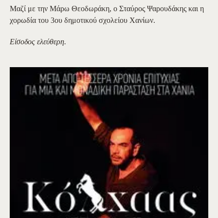
Μαζί με την Μάρω Θεοδωράκη, ο Σταύρος Ψαρουδάκης και η
χορωδία του 3ου δημοτικού σχολείου Χανίων.
Είσοδος ελεύθερη.